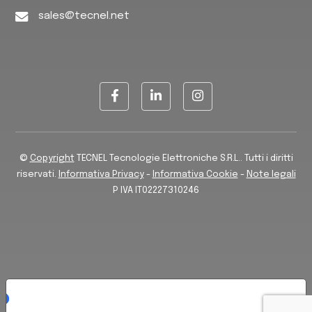
sales@tecnel.net
©
Copyright
TECNEL Tecnologie Elettroniche S.R.L.. Tutti i diritti
riservati.
Informativa Privacy
-
Informativa Cookie
-
Note legali
P IVA IT02227310246
LE TUE PREFERENZE RELATIVE ALLA PRIVACY