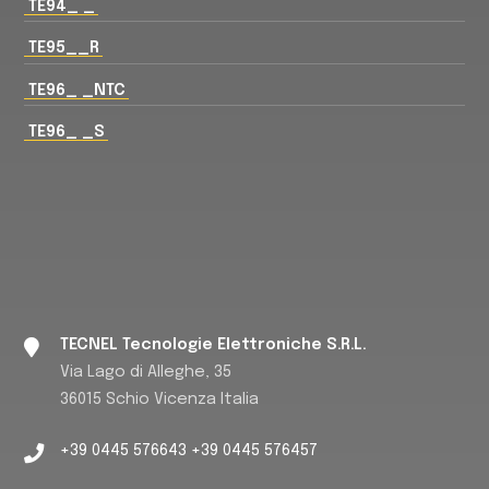
TE94_ _
TE95__R
TE96_ _NTC
TE96_ _S
TECNEL Tecnologie Elettroniche S.R.L.
Via Lago di Alleghe, 35
36015 Schio Vicenza Italia
+39 0445 576643 +39 0445 576457