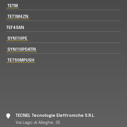
TETM
TET1M4ZN
TEF45AN
SYN110PE
SYN110PDATRI
TE750MPUSH
TECNEL Tecnologie Elettroniche S.R.L.
Via Lago di Alleghe, 35