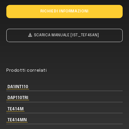
RICHIEDI INFORMAZIONI
SCARICA MANUALE [IST_TEF45AN]
Prodotti correlati
DA1INT110
DAP110TRI
TE414M
TE414MN