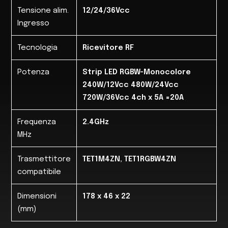
Tensione alim.
12/24/36Vcc
Ingresso
Tecnologia
Ricevitore RF
Potenza
Strip LED RGBW-Monocolore
240W/12Vcc 480W/24Vcc
720W/36Vcc 4ch x 5A =20A
Frequenza
2.4GHz
MHz
Trasmettitore
TET1M4ZN, TET1RGBW4ZN
compatibile
Dimensioni
178 x 46 x 22
(mm)