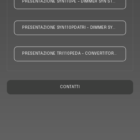
PRESENTAZIONE SYN110PE - DIMMER SYN STRIP LED 12/24/48VDC PUSH - ENCODER - 0/1-10VCC
PRESENTAZIONE SYN110PDATRI - DIMMER SYN STRIP LED 12/24/48VDC PUSH - DALI - 0/1-10VCC - TAGLIO DI FASE
PRESENTAZIONE TRI110PEDA - CONVERTITORE SEGNALE TAGLIO DI FASE A DALI
CONTATTI