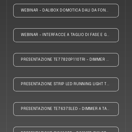
WEBINAR - DALIBOX DOMOTICA DALI DA FONDO SCATOLA
WEBINAR - INTERFACCE A TAGLIO DI FASE E GESTIONE DALI
PRESENTAZIONE TE77820P110TRI - DIMMER A TAGLIO DI FASE UNIVERSALE STRIP LED 230VAC
PRESENTAZIONE STRIP LED RUNNING LIGHT TECNEL
PRESENTAZIONE TE7637SLED - DIMMER A TAGLIO DI FASE UNIVERSALE STRIP LED 230VAC 4-400W TECNEL